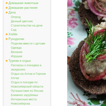
Домашние животные
Домашние растения
Дача
Огород
Дачный цветник
Строительство на даче
Сад
Хобби
Рукоделие
Поделки вместе с детьми
Одежда
Вязание
Игрушки
Туризм и отдых
Рассказы о поездках и
экскурсиях
Отдых на Алтае и Горном
Алтае
Отдых и поездки по
Новосибирской области
Путешествия по России
Ближнее зарубежье
Интересные места
Новосибирска