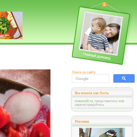
Поиск по сайту
Вы вошли как Гость
пожалуйста,
представьтесь
или
зарегистрируйтесь
Реклама