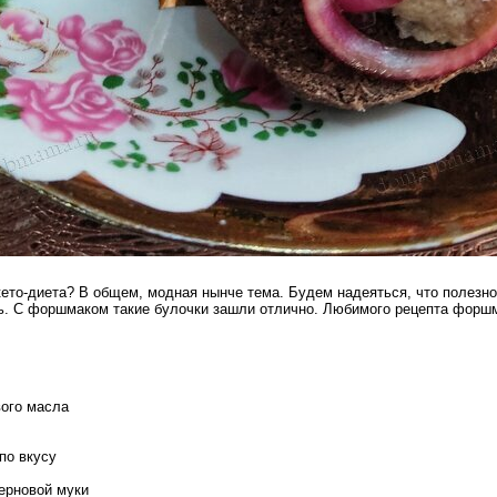
 кето-диета? В общем, модная нынче тема. Будем надеяться, что полезно
ть. С форшмаком такие булочки зашли отлично. Любимого рецепта форшма
вого масла
по вкусу
ерновой муки