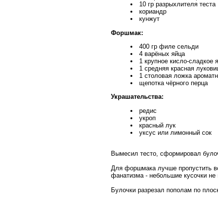
10 гр разрыхлителя теста
кориандр
кунжут
Форшмак:
400 гр филе сельди
4 варёных яйца
1 крупное кисло-сладкое 
1 средняя красная лукови
1 столовая ложка аромат
щепотка чёрного перца
Украшательства:
редис
укроп
красный лук
уксус или лимонный сок
Вымесил тесто, сформировал булочк
Для форшмака лучше пропустить всё
фанатизма - небольшие кусочки не 
Булочки разрезал пополам по плоск