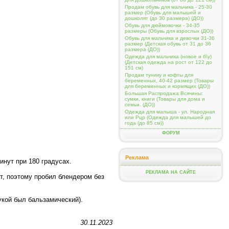
Продам обувь для мальчика - 25-30
размер (Обувь для малышей и
дошколят (до 30 размера) (ДО))
Обувь для дюймовочки - 34-35
размеры (Обувь для взрослых (ДО))
Обувь для мальчика и девочки 31-36
размер (Детская обувь от 31 до 36
размера (ДО))
Одежда для мальчика (новое и б\у)
(Детская одежда на рост от 122 до
151 см)
Продам тунику и кофты для
беременных, 40-42 размер (Товары
для беременных и кормящих (ДО))
Большая Распродажа Всячины:
сумки, книги (Товары для дома и
семьи. (ДО))
Одежда для малыша - ул. Народная
или Рцр (Одежда для малышей до
года (до 85 см))
ФОРУМ
Реклама
инут при 180 градусах.
РЕКЛАМА НА САЙТЕ
т, поэтому пробил блендером без
укой был бальзамический).
30.11.2023