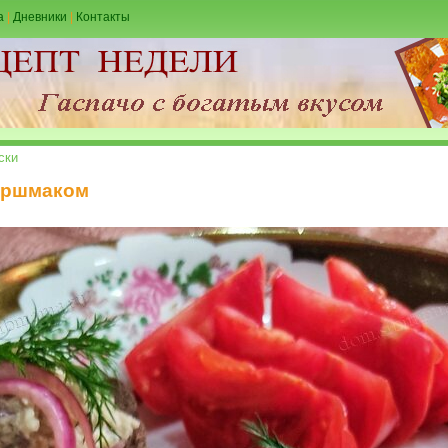
а
|
Дневники
|
Контакты
ски
оршмаком