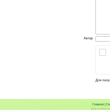
Автор:
Для полу
Главная
|
Си
Дом и семья: р