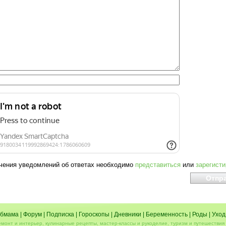
чения уведомлений об ответах необходимо
представиться
или
зарегист
бмама
|
Форум
|
Подписка
|
Гороскопы
|
Дневники
|
Беременность
|
Роды
|
Уход
емонт и интерьер, кулинарные рецепты, мастер-классы и рукоделие, туризм и путешествия 