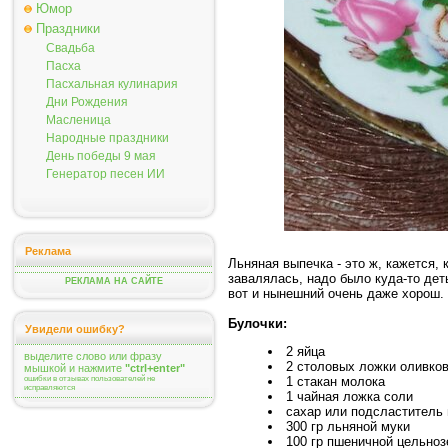
Юмор
Праздники
Свадьба
Пасха
Пасхальная кулинария
Дни Рождения
Масленица
Народные праздники
День победы 9 мая
Генератор песен ИИ
Реклама
Льняная выпечка - это ж, кажется,
завалялась, надо было куда-то де
РЕКЛАМА НА САЙТЕ
вот и нынешний очень даже хорош.
Булочки:
Увидели ошибку?
2 яйца
выделите слово или фразу
2 столовых ложки оливко
мышкой и нажмите
"ctrl+enter"
ошибки в отзывах пользователей не
1 стакан молока
исправляются
1 чайная ложка соли
сахар или подсластитель 
300 гр льняной муки
100 гр пшеничной цельноз