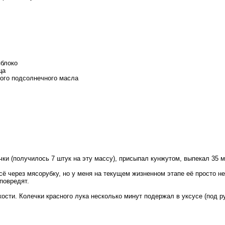
яблоко
ца
ного подсолнечного масла
и (получилось 7 штук на эту массу), присыпал кунжутом, выпекал 35 м
 через мясорубку, но у меня на текущем жизненном этапе её просто не
повредят.
ости. Колечки красного лука несколько минут подержал в уксусе (под р