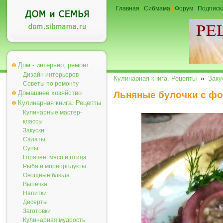
Главная
|
Сибмама
|
Форум
|
Подписк
Дом - интерьер, ремонт
Дизайн интерьеров
Кулинарная книга. Рецепты
»
Заку
Советы по ремонту
Домашнее хозяйство
Льняные булочки с ф
Кулинарная книга. Рецепты
Кулинарные мастер-
классы
Закуски
Салаты
Супы
Горячее: мясо и птица
Рыба и морепродукты
Овощные блюда
Выпечка
Напитки
Десерты
Заготовки
Кулинарная мудрость