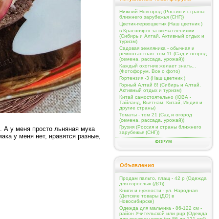
Нижний Новгород (Россия и страны
ближнего зарубежья (СНГ))
Цветик-первоцветик (Наш цветник )
в Красноярск за впечатлениями
(Сибирь и Алтай. Активный отдых и
туризм)
Садовая земляника - обычная и
ремонтантная. том 11 (Сад и огород
(семена, рассада, урожай))
Каждый охотник желает знать...
(Фотофорум. Все о фото)
Гортензия -3 (Наш цветник )
Горный Алтай 8! (Сибирь и Алтай.
Активный отдых и туризм)
Китай самостоятельно (ЮВА -
Тайланд, Вьетнам, Китай, Индия и
другие страны)
Томаты - том 21 (Сад и огород
(семена, рассада, урожай))
Грузия (Россия и страны ближнего
. А у меня просто льняная мука
зарубежья (СНГ))
ка у меня нет, нравятся разные,
ФОРУМ
Объявления
Продам пальто, плащ - 42 р (Одежда
для взрослых (ДО))
Книги и нужности - ул. Народная
(Детские товары (ДО) в
Новосибирске)
Одежда для мальчика - 86-122 см -
район Учительской или рцр (Одежда
для дошкольников (от 86 до 121 см))