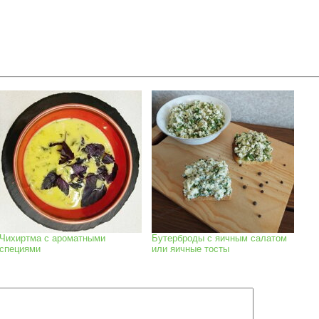
Чихиртма с ароматными
Бутерброды с яичным салатом
специями
или яичные тосты