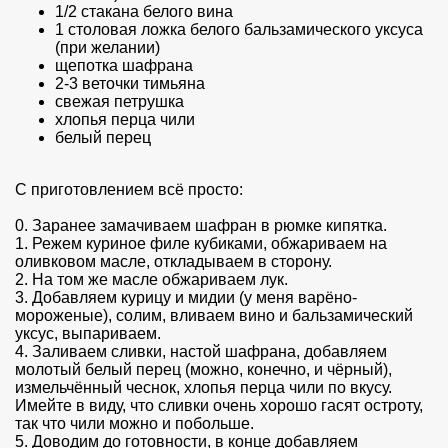
1/2 стакана белого вина
1 столовая ложка белого бальзамического уксуса
(при желании)
щепотка шафрана
2-3 веточки тимьяна
свежая петрушка
хлопья перца чили
белый перец
С приготовлением всё просто:
0. Заранее замачиваем шафран в рюмке кипятка.
1. Режем куриное филе кубиками, обжариваем на
оливковом масле, откладываем в сторону.
2. На том же масле обжариваем лук.
3. Добавляем курицу и мидии (у меня варёно-
мороженые), солим, вливаем вино и бальзамический
уксус, выпариваем.
4. Заливаем сливки, настой шафрана, добавляем
молотый белый перец (можно, конечно, и чёрный),
измельчённый чеснок, хлопья перца чили по вкусу.
Имейте в виду, что сливки очень хорошо гасят остроту,
так что чили можно и побольше.
5. Доводим до готовности, в конце добавляем