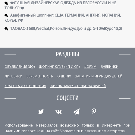
❤️ЛУЧШАЯ ДИЗАЙНЕРСКАЯ ОДЕЖДА ИЗ БЕЛОРУССИИ И НЕ
ТОЛЬКО ❤️
Ааафигенный шоппинг: США, ГЕРМАНИЯ, АНГЛИЯ, ИСПАНИЯ,
КОРЕЯ, РФ
TAOBAO,1688,WeChat,Poizon,Пиндуодуо и др. 5-10%!Курс 13,2!
РАЗДЕЛЫ
ОБЪЯВЛЕНИЯ (ДО)
ШОПИНГ КЛУБ (КП И СП)
ФОРУМ
ДНЕВНИКИ
ЛИНЕЕЧКИ
БЕРЕМЕННОСТЬ
О ДЕТЯХ
ЗАНЯТИЯ И ИГРЫ ДЛЯ ДЕТЕЙ
КРАСОТА И ОТНОШЕНИЯ
ЖИЗНЬ ЗАМЕЧАТЕЛЬНЫХ ВРАЧЕЙ
СОЦСЕТИ
Использование материалов возможно только в интернете при
наличии гиперссылки на сайт Sibmama.ru и с указанием авторства.