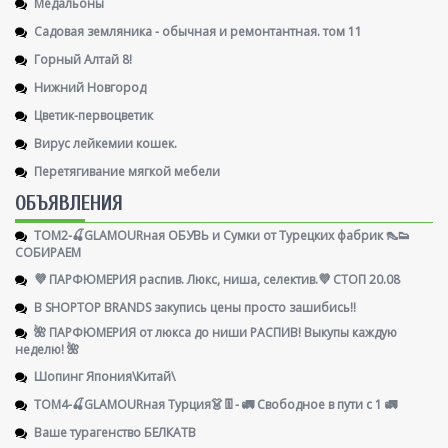
Медальоны
Садовая земляника - обычная и ремонтантная. том 11
Горный Алтай 8!
Нижний Новгород
Цветик-первоцветик
Вирус лейкемии кошек.
Перетягивание мягкой мебели
ОБЪЯВЛЕНИЯ
ТОМ2-🍒GLAMOURная ОБУВЬ и Сумки от Турецких фабрик 👠👟
СОБИРАЕМ
💜 ПАРФЮМЕРИЯ распив. Люкс, ниша, селектив.💜 СТОП 20.08
В SHOPTOP BRANDS закупись цены просто зашибись!!
🌺 ПАРФЮМЕРИЯ от люкса до ниши РАСПИВ! Выкупы каждую
неделю! 🌺
Шопинг Япония\Китай\
ТОМ4-🍒GLAMOURная Турция👗👖- 🚛 Свободное в пути с 1 🚛
Ваше турагенство БЕЛКАТВ