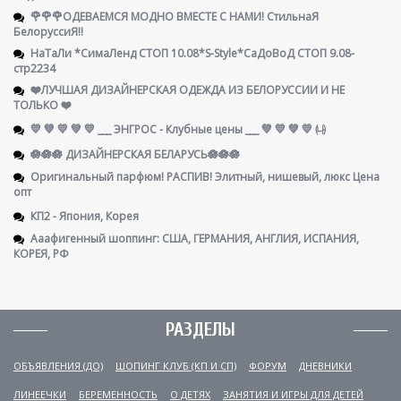
🌹🌹🌹ОДЕВАЕМСЯ МОДНО ВМЕСТЕ С НАМИ! СтильнаЯ
БелоруссиЯ‼
НаТаЛи *СимаЛенд СТОП 10.08*S-Style*СаДоВоД СТОП 9.08-
стр2234
❤️ЛУЧШАЯ ДИЗАЙНЕРСКАЯ ОДЕЖДА ИЗ БЕЛОРУССИИ И НЕ
ТОЛЬКО ❤️
💛 💚 💛 💚 💛 ___ ЭНГРОС - Клубные цены ___ 💚 💛 💚 💛 ㈏
🪷🪷🪷 ДИЗАЙНЕРСКАЯ БЕЛАРУСЬ🪷🪷🪷
Оригинальный парфюм! РАСПИВ! Элитный, нишевый, люкс Цена
опт
КП2 - Япония, Корея
Ааафигенный шоппинг: США, ГЕРМАНИЯ, АНГЛИЯ, ИСПАНИЯ,
КОРЕЯ, РФ
РАЗДЕЛЫ
ОБЪЯВЛЕНИЯ (ДО)
ШОПИНГ КЛУБ (КП И СП)
ФОРУМ
ДНЕВНИКИ
ЛИНЕЕЧКИ
БЕРЕМЕННОСТЬ
О ДЕТЯХ
ЗАНЯТИЯ И ИГРЫ ДЛЯ ДЕТЕЙ