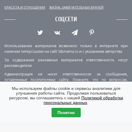
КРАСОТА И ОТНОШЕНИЯ
ЖИЗНЬ ЗАМЕЧАТЕЛЬНЫХ ВРАЧЕЙ
СОЦСЕТИ
Использование материалов возможно только в интернете при
наличии гиперссылки на сайт Sibmama.ru и с указанием авторства.
За содержание рекламных материалов ответственность несут
рекламодатели.
Администрация не несет ответственности за сообщения,
оставляемые посетителями сайта. Помните, что по вопросам,
касающимся здоровья, необходимо консультироваться с врачом.
Мы используем файлы cookie и сервисы аналитики для
улучшения работы сайта. Продолжая пользоваться
РЕКЛАМА
О ПРОЕКТЕ
КОНТАКТЫ
ресурсом, вы соглашаетесь с нашей
Политикой обработки
персональных данных
.
ПОЛИТИКА КОНФИДЕНЦИАЛЬНОСТИ
ВЕРСИЯ ДЛЯ КОМПЬЮТЕРА
Понятно
© Copyright 2001-2026 Sibmama.ru