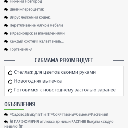
Нижний Новгород
Цветик-первоцветик
Вирус лейкемии кошек.
Перетягивание мягкой мебели
в Красноярск за впечатлениями
Каждый охотник желает знать...
Гортензия -3
СИБМАМА РЕКОМЕНДУЕТ
Стеллаж для цветов своими руками
Новогодняя выпечка
Готовимся к новогоднему застолью заранее
ОБЪЯВЛЕНИЯ
=Садовод Выкуп ВТ и ПТ=СоК= Пионы=Семена=Растения!
🌺 ПАРФЮМЕРИЯ от люкса до ниши РАСПИВ! Выкупы каждую
неделю! 🌺