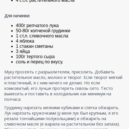
4 ст.л. растительного масла
Для начинки:
400г репчатого лука
50-80г копченой грудинки
1 ст.л. сливочного масла
4 яблока
1 стакан сметаны
3 яйца
100г тертого сыра
соль и перец по вкусу.
Муку просеять с разрыхлителем, присолить. Добавить
растительное масло, молоко и творог. Если творог мягкий
и пластичный, я с ним ничего не делаю. Но если
комковатый, его лучше протереть сквозь сито. Тесто
вымесить и поставить в холодильник как минимум на
полчаса.
Грудинку нарезать мелкими кубиками и слегка обжарить.
Лук нарезать кружочками (у меня лук был крупным, я его
резала тончайшими полукольцами) и обжарить на
сливочном масле (я жарила на растительном без запаха).