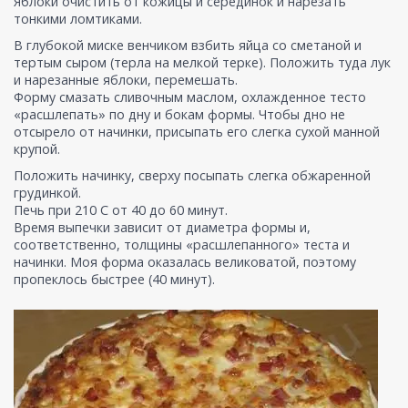
Яблоки очистить от кожицы и серединок и нарезать
тонкими ломтиками.
В глубокой миске венчиком взбить яйца со сметаной и
тертым сыром (терла на мелкой терке). Положить туда лук
и нарезанные яблоки, перемешать.
Форму смазать сливочным маслом, охлажденное тесто
«расшлепать» по дну и бокам формы. Чтобы дно не
отсырело от начинки, присыпать его слегка сухой манной
крупой.
Положить начинку, сверху посыпать слегка обжаренной
грудинкой.
Печь при 210 С от 40 до 60 минут.
Время выпечки зависит от диаметра формы и,
соответственно, толщины «расшлепанного» теста и
начинки. Моя форма оказалась великоватой, поэтому
пропеклось быстрее (40 минут).