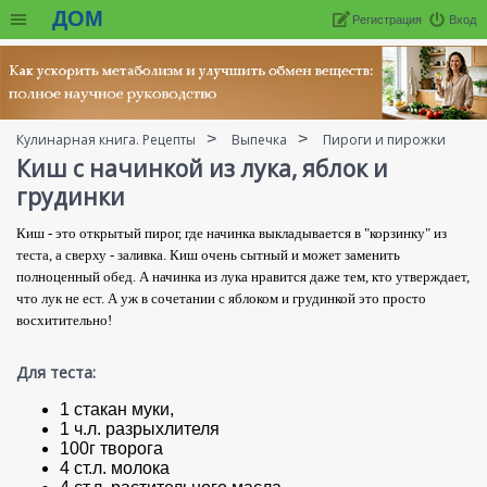
ДОМ
Регистрация
Вход
Кулинарная книга. Рецепты
Выпечка
Пироги и пирожки
Киш с начинкой из лука, яблок и
грудинки
Киш - это открытый пирог, где начинка выкладывается в "корзинку" из
теста, а сверху - заливка. Киш очень сытный и может заменить
полноценный обед. А начинка из лука нравится даже тем, кто утверждает,
что лук не ест. А уж в сочетании с яблоком и грудинкой это просто
восхитительно!
Для теста:
1 стакан муки,
1 ч.л. разрыхлителя
100г творога
4 ст.л. молока