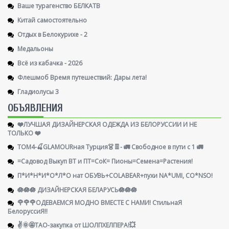
Ваше турагенство БЕЛКАТВ
Китай самостоятельно
Отдых в Белокурихе - 2
Медальоны
Всё из кабачка - 2026
Флешмоб Время путешествий: Дары лета!
Гладиолусы 3
ОБЪЯВЛЕНИЯ
❤️ЛУЧШАЯ ДИЗАЙНЕРСКАЯ ОДЕЖДА ИЗ БЕЛОРУССИИ И НЕ
ТОЛЬКО ❤️
ТОМ4-🍒GLAMOURная Турция👗👖- 🚛 Свободное в пути с 1 🚛
=Садовод Выкуп ВТ и ПТ=СоК= Пионы=Семена=Растения!
П*И*Н*И*О*Л*О нат ОБУВЬ+COLABEAR+пухи NA*UMI, CO*NSO!
🪷🪷🪷 ДИЗАЙНЕРСКАЯ БЕЛАРУСЬ🪷🪷🪷
🌹🌹🌹ОДЕВАЕМСЯ МОДНО ВМЕСТЕ С НАМИ! СтильнаЯ
БелоруссиЯ‼
✌️🌞🤩ТАО-закупка от ШОЛПХЕЛПЕРА!💥