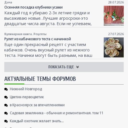
вариант, попробовала, понравилось, делюсь с
28.07.2026
Дача
Осенняя посадка клубники усами
Вами.
Все очень просто, быстро и вкусно
Каждый год я убираю 2-3х летние грядки и
высаживаю новые. Лучшие агросроки-это
двадцатые числа августа. Если не успеваем,
ничего страшного, можно высаживать
практически до заморозков.
27.07.2026
Кулинарная книга. Рецепты
Рулет из кабачкового теста с начинкой
Еще один прекрасный рецепт с участием
кабачков. Очень вкусный рулет из нежного
теста. Начинки могут быть разными, на ваш
вкус.
ПОКАЗАТЬ ЕЩЕ
AКТУАЛЬНЫЕ ТЕМЫ ФОРУМОВ
Нижний Новгород
Цветик-первоцветик
в Красноярск за впечатлениями
Садовая земляника - обычная и ремонтантная. том 11
Каждый охотник желает знать...