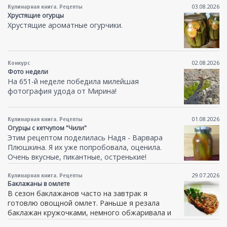
понравился. Беру рецепт в копилку.
03.08.2026
Кулинарная книга. Рецепты
Хрустящие огурцы
Хрустящие ароматные огурчики.
02.08.2026
Конкурс
Фото недели
На 651-й неделе победила милейшая
фотография удода от Мирина!
01.08.2026
Кулинарная книга. Рецепты
Огурцы с кетчупом "Чили"
Этим рецептом поделилась Надя - Варвара
Плюшкина. Я их уже попробовала, оценила.
Очень вкусные, пикантные, остренькие!
Рекомендую со спокойной душой.
29.07.2026
Кулинарная книга. Рецепты
Баклажаны в омлете
В сезон баклажанов часто на завтрак я
готовлю овощной омлет. Раньше я резала
баклажан кружочками, немного обжаривала и
заливала льезоном. Где-
то увидела такой