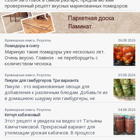
проверенный рецепт вкусных
маринованных помидоров.
06.08.2026
Кулинарная книга. Рецепты
Помидоры в снегу
Мариную такие помидоры уже несколько лет.
Очень вкусно. Главное - не переборщить с
количеством чеснока.
05.08.2026
Кулинарная книга. Рецепты
Пикули для гамбургеров. Три варианта
Пикули - это маринованные овощи для
добавления к различным блюдам. Добавьте их
в домашнюю шаурму или гамбургеры, не
пожалеете. Мне все варианты нравятся.
04.08.2026
Кулинарная книга. Рецепты
Кетчуп кабачковый
Этот рецепт я увидела на видео от Татьяны
Камчатниковой. Прекрасный вариант для
утилизации урожая кабачков. В процессе
готовки кое-что меняла под себя. Вкус мне