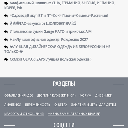
Ааафигенный шоппинг: США, ГЕРМАНИЯ, АНГЛИЯ, ИСПАНИЯ,
КОРЕЯ, РФ
=Садовод Выкуп ВТ и ПТ=СоК= Пионы=Семена=Растения!
✌️🌞🤩ТАО-закупка от ШОЛПХЕЛПЕРА!💥
Итальянские сумки Gauge FIATO и трикотаж AIM
НаиЛучшая офисная одежда. Рождество 2027
❤️ЛУЧШАЯ ДИЗАЙНЕРСКАЯ ОДЕЖДА ИЗ БЕЛОРУССИИ И НЕ
ТОЛЬКО ❤️
С@лко! OLMAR! ZAPS! лучшая польская одежда:)
РАЗДЕЛЫ
ОБЪЯВЛЕНИЯ (ДО)
ШОПИНГ КЛУБ (КП И СП)
ФОРУМ
ДНЕВНИКИ
ЛИНЕЕЧКИ
БЕРЕМЕННОСТЬ
О ДЕТЯХ
ЗАНЯТИЯ И ИГРЫ ДЛЯ ДЕТЕЙ
КРАСОТА И ОТНОШЕНИЯ
ЖИЗНЬ ЗАМЕЧАТЕЛЬНЫХ ВРАЧЕЙ
СОЦСЕТИ