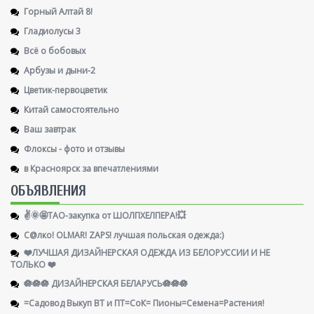
Горный Алтай 8!
Гладиолусы 3
Всё о бобовых
Арбузы и дыни-2
Цветик-первоцветик
Китай самостоятельно
Ваш завтрак
Флоксы - фото и отзывы
в Красноярск за впечатлениями
ОБЪЯВЛЕНИЯ
✌️🌞🤩ТАО-закупка от ШОЛПХЕЛПЕРА!💥
С@лко! OLMAR! ZAPS! лучшая польская одежда:)
❤️ЛУЧШАЯ ДИЗАЙНЕРСКАЯ ОДЕЖДА ИЗ БЕЛОРУССИИ И НЕ
ТОЛЬКО ❤️
🪷🪷🪷 ДИЗАЙНЕРСКАЯ БЕЛАРУСЬ🪷🪷🪷
=Садовод Выкуп ВТ и ПТ=СоК= Пионы=Семена=Растения!