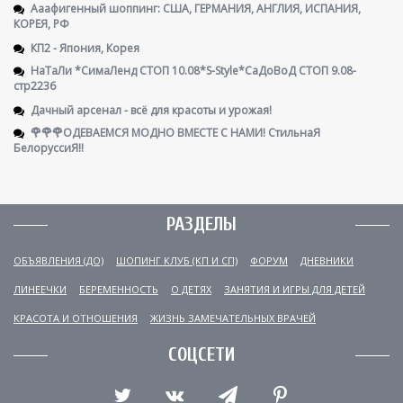
Ааафигенный шоппинг: США, ГЕРМАНИЯ, АНГЛИЯ, ИСПАНИЯ,
КОРЕЯ, РФ
КП2 - Япония, Корея
НаТаЛи *СимаЛенд СТОП 10.08*S-Style*СаДоВоД СТОП 9.08-
стр2236
Дачный арсенал - всё для красоты и урожая!
🌹🌹🌹ОДЕВАЕМСЯ МОДНО ВМЕСТЕ С НАМИ! СтильнаЯ
БелоруссиЯ‼
РАЗДЕЛЫ
ОБЪЯВЛЕНИЯ (ДО)
ШОПИНГ КЛУБ (КП И СП)
ФОРУМ
ДНЕВНИКИ
ЛИНЕЕЧКИ
БЕРЕМЕННОСТЬ
О ДЕТЯХ
ЗАНЯТИЯ И ИГРЫ ДЛЯ ДЕТЕЙ
КРАСОТА И ОТНОШЕНИЯ
ЖИЗНЬ ЗАМЕЧАТЕЛЬНЫХ ВРАЧЕЙ
СОЦСЕТИ